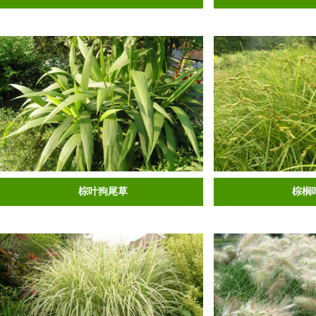
棕叶狗尾草
棕榈