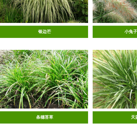
银边芒
小兔
条穗苔草
天